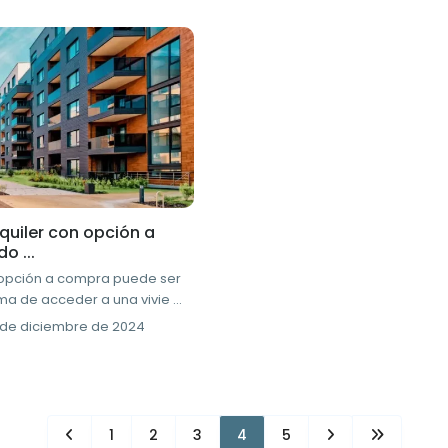
quiler con opción a
o ...
n opción a compra puede ser
ma de acceder a una vivie
...
 de diciembre de 2024
1
2
3
4
5